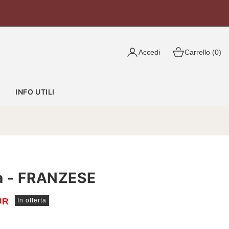
Accedi
Carrello (0)
O
INFO UTILI
a - FRANZESE
UR
In offerta