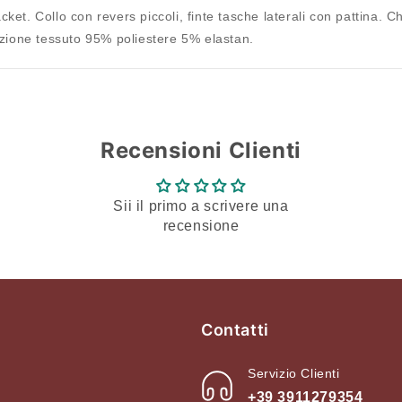
ket. Collo con revers piccoli, finte tasche laterali con pattina. Ch
dei desideri e visualizzare gli articoli salvati in
zione tessuto 95% poliestere 5% elastan.
precedenza.
Login
Recensioni Clienti
Sii il primo a scrivere una
recensione
Contatti
Servizio Clienti
+39 3911279354