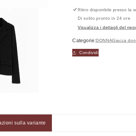
-
-
FRANZESE
FRANZES
Ritiro disponibile presso la
Di solito pronto in 24 ore
Visualizza i dettagli del neg
Categorie:
DONNA
Giacca do
Condividi
Accesso richiesto
azioni sulla variante
Accedi al tuo account per aggiungere prodotti alla tua lista