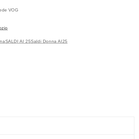
E
 sede
VOG
ozio
nna
SALDI AI 25
Saldi Donna AI25