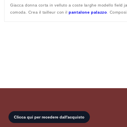
Giacca donna corta in velluto a coste larghe modello field jac
comoda. Crea il tailleur con il
pantalone palazzo
. Composi