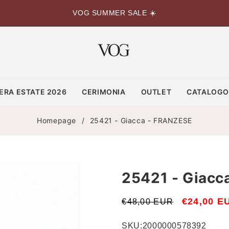
VOG SUMMER SALE ☀️
ERA ESTATE 2026
CERIMONIA
OUTLET
CATALOG
Homepage
/
25421 - Giacca - FRANZESE
25421 - Giacc
Prezzo
Prezzo
€24,00 E
€48,00 EUR
di
scontato
SKU:
2000000578392