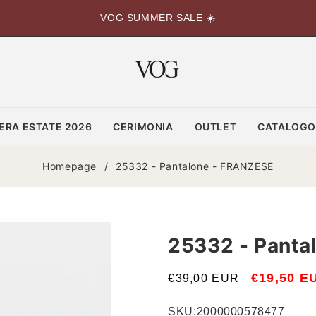
VOG SUMMER SALE ☀️
ERA ESTATE 2026
CERIMONIA
OUTLET
CATALOG
Homepage
/
25332 - Pantalone - FRANZESE
25332 - Panta
Prezzo
Prezzo
€19,50 E
€39,00 EUR
di
scontato
SKU:
2000000578477