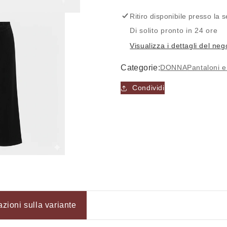
-
-
FRANZESE
FRANZES
Ritiro disponibile presso la
Di solito pronto in 24 ore
Visualizza i dettagli del neg
Categorie:
DONNA
Pantaloni 
Condividi
Accesso richiesto
azioni sulla variante
Accedi al tuo account per aggiungere prodotti alla tua lista