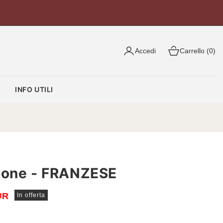
Accedi
Carrello (0)
O
INFO UTILI
lone - FRANZESE
UR
In offerta