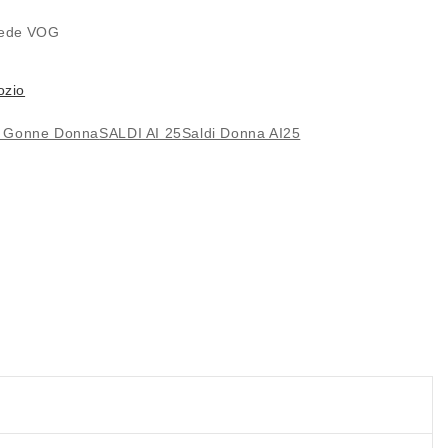
E
 sede
VOG
ozio
e Gonne Donna
SALDI AI 25
Saldi Donna AI25