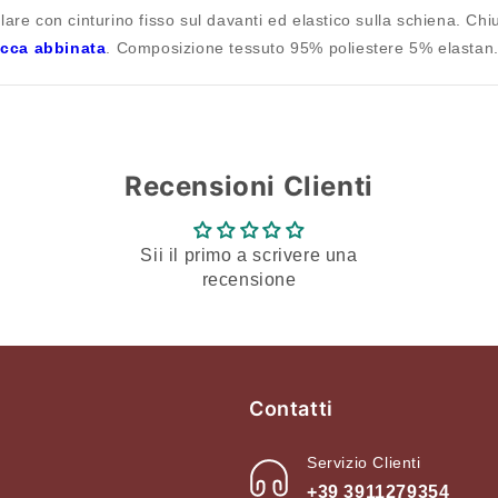
are con cinturino fisso sul davanti ed elastico sulla schiena. Chiu
dei desideri e visualizzare gli articoli salvati in
acca abbinata
. Composizione tessuto 95% poliestere 5% elastan
precedenza.
Login
Recensioni Clienti
Sii il primo a scrivere una
recensione
Contatti
Servizio Clienti
+39 3911279354