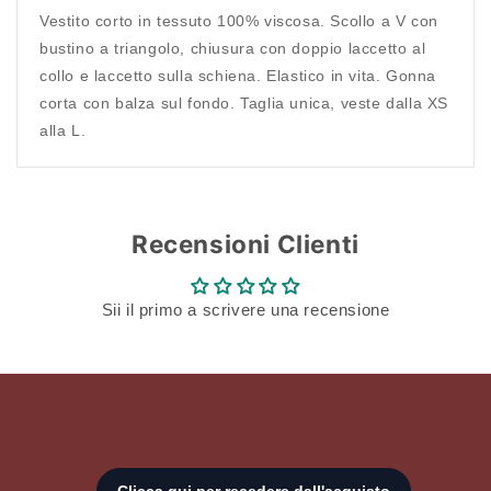
Vestito corto in tessuto 100% viscosa. Scollo a V con
Accesso richiesto
bustino a triangolo, chiusura con doppio laccetto al
Accedi al tuo account per aggiungere prodotti alla
collo e laccetto sulla schiena. Elastico in vita. Gonna
tua lista dei desideri e visualizzare gli articoli
corta con balza sul fondo. Taglia unica, veste dalla XS
salvati in precedenza.
alla L.
Login
Recensioni Clienti
Sii il primo a scrivere una recensione