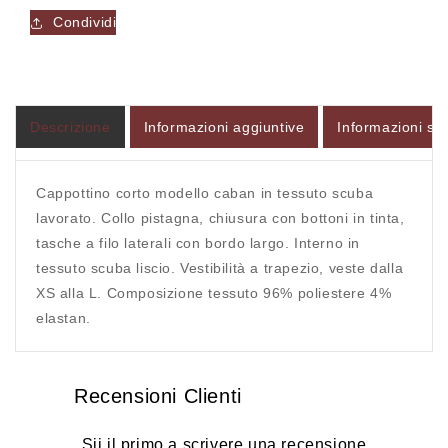
tessuto
tessuto
Condividi
scuba
scuba
24156
24156
-
-
FRANZESE
FRANZESE
Accesso richiesto
Descrizione
Informazioni aggiuntive
Informazioni sul
Accedi al tuo account per aggiungere prodotti alla
tua lista dei desideri e visualizzare gli articoli
Cappottino corto modello caban in tessuto scuba
lavorato. Collo pistagna, chiusura con bottoni in tinta,
salvati in precedenza.
tasche a filo laterali con bordo largo. Interno in
Login
tessuto scuba liscio. Vestibilità a trapezio, veste dalla
XS alla L. Composizione tessuto 96% poliestere 4%
elastan.
Recensioni Clienti
Sii il primo a scrivere una recensione