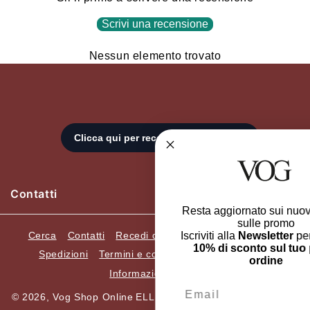
Scrivi una recensione
Nessun elemento trovato
Contatti
Resta aggiornato sui nuovi arriv
sulle promo
Cerca
Contatti
Recedi dall'ordine
Resi e Cambi
Iscriviti alla
Newsletter
per avere
10% di sconto sul tuo primo
Spedizioni
Termini e condizioni
Privacy Policy
ordine
Informazioni Legali
Email
© 2026,
Vog Shop Online
ELLEGI SRL. P.Iva 05482420659.