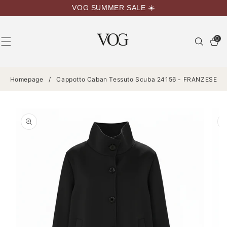
VAI
VOG SUMMER SALE ☀️
DIRETTAMENTE
AI CONTENUTI
0
0
articoli
Homepage
/
Cappotto Caban Tessuto Scuba 24156 - FRANZESE
PASSA ALLE
INFORMAZIONI
SUL
PRODOTTO