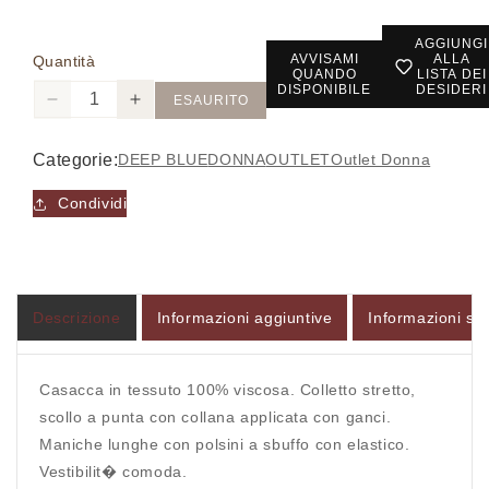
AGGIUNGI
AVVISAMI
ALLA
Quantità
QUANDO
LISTA DEI
DISPONIBILE
DESIDERI
ESAURITO
Diminuisci
Aumenta
quantità
quantità
per
per
Categorie:
DEEP BLUE
DONNA
OUTLET
Outlet Donna
223102006
223102006
-
-
Condividi
Casacca
Casacca
-
-
DEEP
DEEP
BLUE
BLUE
Descrizione
Informazioni aggiuntive
Informazioni sul
Casacca in tessuto 100% viscosa. Colletto stretto,
scollo a punta con collana applicata con ganci.
Accesso richiesto
Maniche lunghe con polsini a sbuffo con elastico.
Vestibilit� comoda.
Accedi al tuo account per aggiungere prodotti alla