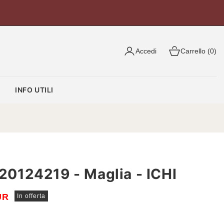
Accedi
Carrello (0)
O
INFO UTILI
124219 - Maglia - ICHI
UR
In offerta