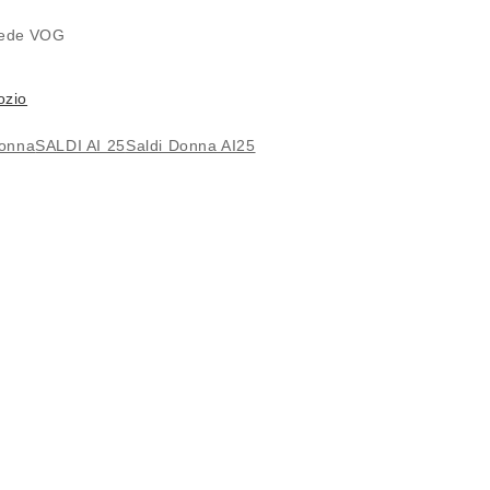
 sede
VOG
ozio
donna
SALDI AI 25
Saldi Donna AI25