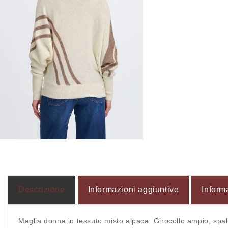
Apri
contenuti
multimediali
4
in
finestra
modale
Descrizione
Informazioni aggiuntive
Inform
Maglia donna in tessuto misto alpaca. Girocollo ampio, spalla 