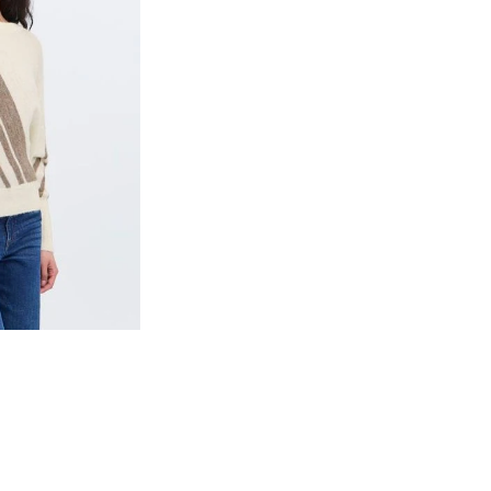
Accesso richiesto
Accedi al tuo account per aggiungere prodotti alla tua lista
dei desideri e visualizzare gli articoli salvati in