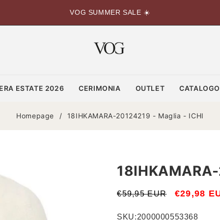
VOG SUMMER SALE ☀️
ERA ESTATE 2026
CERIMONIA
OUTLET
CATALOG
Homepage
/
18IHKAMARA-20124219 - Maglia - ICHI
18IHKAMARA-20
Prezzo
Prezzo
€29,98 E
€59,95 EUR
di
scontato
SKU:
2000000553368