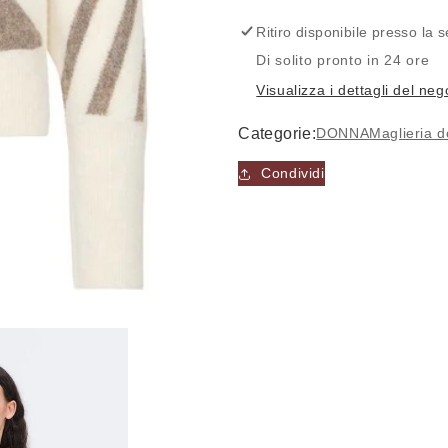
Maglia
Maglia
-
-
Ritiro disponibile presso la
ICHI
ICHI
Di solito pronto in 24 ore
Visualizza i dettagli del neg
Categorie:
DONNA
Maglieria 
Condividi