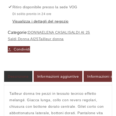
-
-
Ritiro disponibile presso la sede
VOG
ELENA
ELENA
CASALI
CASALI
Di solito pronto in 24 ore
Visualizza i dettagli del negozio
Categorie:
DONNA
ELENA CASALI
SALDI AI 25
Saldi Donna AI25
Tailleur donna
Accesso richiesto
Condividi
Accedi al tuo account per aggiungere prodotti alla
tua lista dei desideri e visualizzare gli articoli
salvati in precedenza.
Descrizione
Informazioni aggiuntive
Informazioni sul
Login
Tailleur donna tre pezzi in tessuto tecnico effetto
melangé. Giacca lunga, collo con revers regolari,
chiusura con bottone dorato centrale. Gilet corto con
abbottonatura laterale, bottoni dorati. Pantalone vita