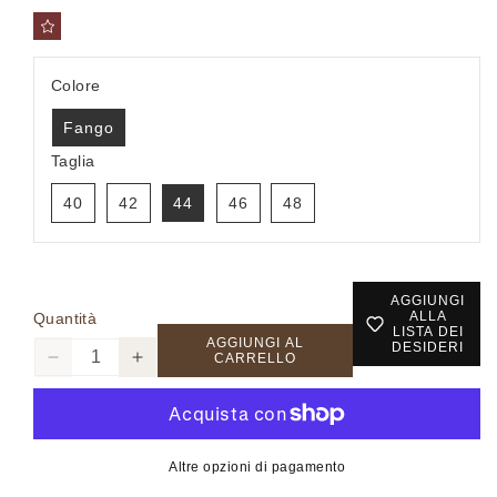
Colore
Fango
Taglia
40
42
44
46
48
AGGIUNGI
ALLA
Quantità
LISTA DEI
AGGIUNGI AL
DESIDERI
CARRELLO
Diminuisci
Aumenta
quantità
quantità
per
per
14801
14801
-
-
Altre opzioni di pagamento
TAILLEUR
TAILLEUR