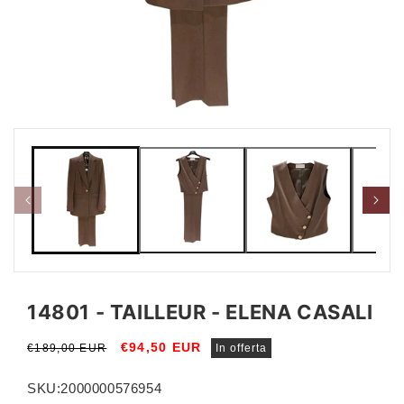
Apri
Apri
contenuti
conte
multimediali
multi
1
2
in
in
finestra
fines
modale
moda
14801 - TAILLEUR - ELENA CASALI
Prezzo
Prezzo
€94,50 EUR
€189,00 EUR
In offerta
di
scontato
listino
SKU:
2000000576954