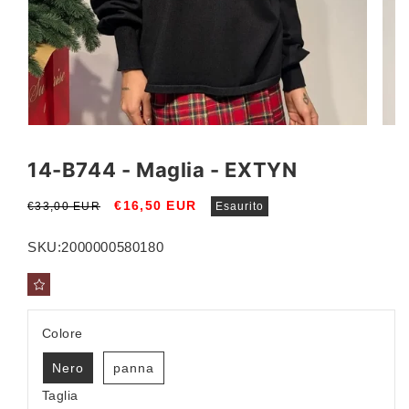
Apri
Apri
contenuti
conte
multimediali
multi
14-B744 - Maglia - EXTYN
1
2
in
in
finestra
fines
Prezzo
Prezzo
€16,50 EUR
€33,00 EUR
Esaurito
modale
moda
di
scontato
listino
SKU:
2000000580180
Colore
Nero
panna
Taglia