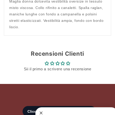
Maglia donna dolcevita vestibilità oversize in tessuto
Accesso richiesto
misto viscosa. Collo rifinito a canaletti. Spalla raglan,
maniche lunghe con fondo a campanella e polsini
Accedi al tuo account per aggiungere prodotti alla
stretti elasticizzati. Vestibilità ampia, fondo con bordo
tua lista dei desideri e visualizzare gli articoli
liscio.
salvati in precedenza.
Login
Recensioni Clienti
Sii il primo a scrivere una recensione