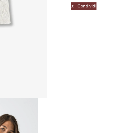
SATU
SATU
Condividi
-
-
Maglia
Maglia
-
-
TIFFOSI
TIFFOSI
WOMAN
WOMAN