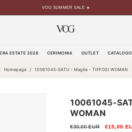
VOG SUMMER SALE ☀️
ERA ESTATE 2026
CERIMONIA
OUTLET
CATALOG
Homepage
/
10061045-SATU - Maglia - TIFFOSI WOMAN
10061045-SATU
WOMAN
Prezzo
Prezzo
€15,00 E
€30,00 EUR