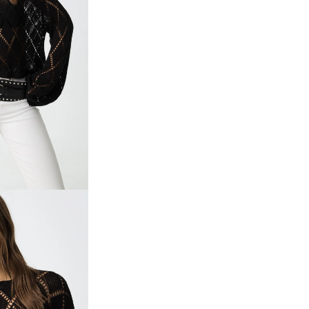
Accesso richiesto
Accedi al tuo account per aggiungere prodotti alla tua lista
dei desideri e visualizzare gli articoli salvati in
precedenza.
Login