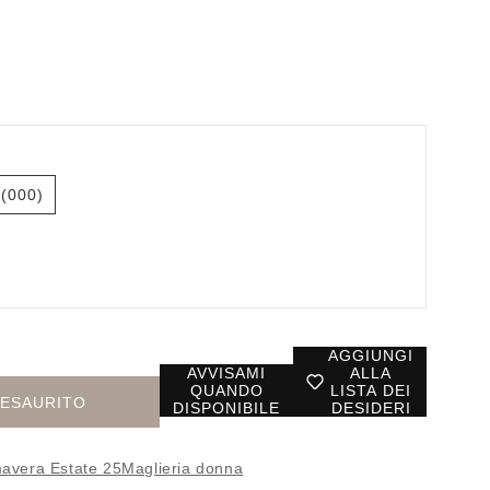
(000)
AGGIUNGI
AVVISAMI
ALLA
QUANDO
LISTA DEI
ESAURITO
DISPONIBILE
DESIDERI
avera Estate 25
Maglieria donna