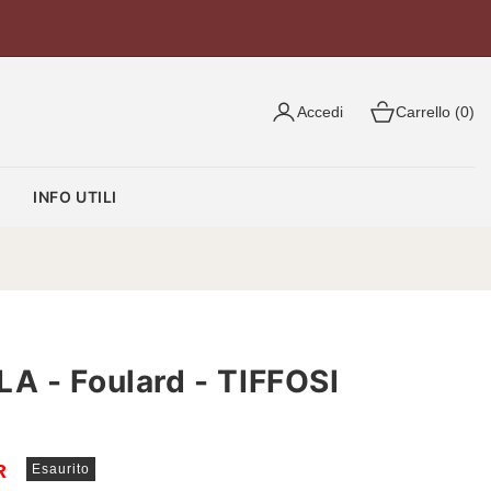
Accedi
Carrello (0)
O
INFO UTILI
A - Foulard - TIFFOSI
R
Esaurito