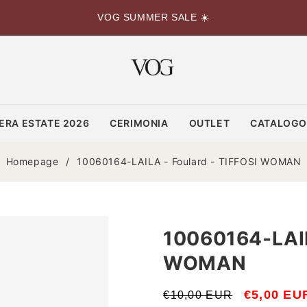
VOG SUMMER SALE ☀️
ERA ESTATE 2026
CERIMONIA
OUTLET
CATALOG
Homepage
/
10060164-LAILA - Foulard - TIFFOSI WOMAN
10060164-LAIL
WOMAN
Prezzo
Prezzo
€5,00 EU
€10,00 EUR