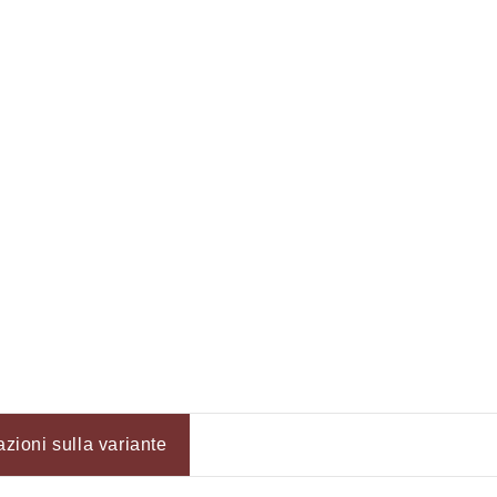
Accesso richiesto
Accedi al tuo account per aggiungere prodotti alla tua lista
dei desideri e visualizzare gli articoli salvati in
precedenza.
Login
azioni sulla variante