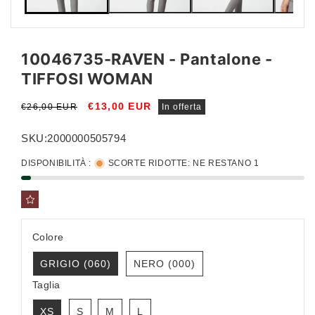
10046735-RAVEN - Pantalone -
TIFFOSI WOMAN
Prezzo
Prezzo
€13,00 EUR
€26,00 EUR
In offerta
di
scontato
listino
SKU:
2000000505794
DISPONIBILITÀ :
SCORTE RIDOTTE: NE RESTANO 1
Colore
GRIGIO (060)
NERO (000)
Taglia
XS
S
M
L