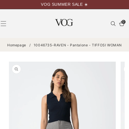
VAI
VOG SUMMER SALE ☀️
DIRETTAMENTE
AI CONTENUTI
0
0
articoli
Homepage
/
10046735-RAVEN - Pantalone - TIFFOSI WOMAN
PASSA ALLE
INFORMAZIONI
SUL
PRODOTTO