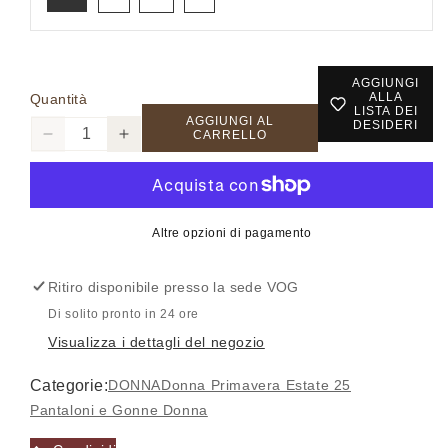
AGGIUNGI
ALLA
Quantità
LISTA DEI
AGGIUNGI AL
DESIDERI
CARRELLO
Diminuisci
Aumenta
quantità
quantità
per
per
10046735-
10046735-
Accesso richiesto
RAVEN
RAVEN
Altre opzioni di pagamento
-
-
Accedi al tuo account per aggiungere prodotti alla
Pantalone
Pantalone
Ritiro disponibile presso la sede
VOG
-
-
tua lista dei desideri e visualizzare gli articoli
TIFFOSI
TIFFOSI
Di solito pronto in 24 ore
salvati in precedenza.
WOMAN
WOMAN
Visualizza i dettagli del negozio
Login
Categorie:
DONNA
Donna Primavera Estate 25
Pantaloni e Gonne Donna