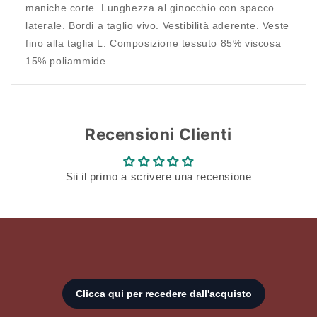
maniche corte. Lunghezza al ginocchio con spacco
Accedi al tuo account per aggiungere prodotti alla
laterale. Bordi a taglio vivo. Vestibilità aderente. Veste
tua lista dei desideri e visualizzare gli articoli
fino alla taglia L. Composizione tessuto 85% viscosa
salvati in precedenza.
15% poliammide.
Login
Recensioni Clienti
Sii il primo a scrivere una recensione