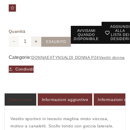
AGGIUNGI
AVVISAMI
ALLA
Quantità
QUANDO
LISTA DEI
DISPONIBILE
DESIDERI
ESAURITO
Diminuisci
Aumenta
quantità
quantità
per
per
Categorie:
DONNA
EXTYN
SALDI DONNA P24
Vestiti donna
067587005
067587005
-
-
Condividi
Vestito
Vestito
-
-
EXTYN
EXTYN
Descrizione
Informazioni aggiuntive
Informazioni sul
Vestito sportivo in tessuto maglina misto viscosa,
Accesso richiesto
motivo a canaletti. Scollo tondo con goccia laterale,