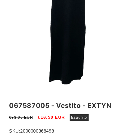
Apri
contenuti
multimediali
067587005 - Vestito - EXTYN
1
in
finestra
Prezzo
Prezzo
€16,50 EUR
€33,00 EUR
Esaurito
modale
di
scontato
listino
SKU:
2000000368498