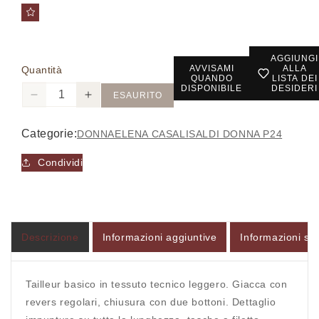
AGGIUNGI
AVVISAMI
ALLA
Quantità
QUANDO
LISTA DEI
DISPONIBILE
DESIDERI
ESAURITO
Diminuisci
Aumenta
quantità
quantità
per
per
Categorie:
DONNA
ELENA CASALI
SALDI DONNA P24
04204005
04204005
-
-
Condividi
TAILLEUR
TAILLEUR
-
-
ELENA
ELENA
CASALI
CASALI
Descrizione
Informazioni aggiuntive
Informazioni sul
Tailleur basico in tessuto tecnico leggero. Giacca con
revers regolari, chiusura con due bottoni. Dettaglio