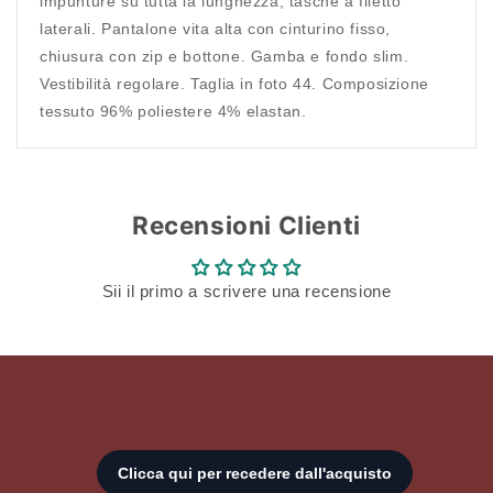
impunture su tutta la lunghezza, tasche a filetto
Accesso richiesto
laterali. Pantalone vita alta con cinturino fisso,
chiusura con zip e bottone. Gamba e fondo slim.
Accedi al tuo account per aggiungere prodotti alla
Vestibilità regolare. Taglia in foto 44. Composizione
tua lista dei desideri e visualizzare gli articoli
tessuto 96% poliestere 4% elastan.
salvati in precedenza.
Login
Recensioni Clienti
Sii il primo a scrivere una recensione