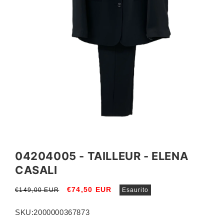
Apri
contenuti
multimediali
04204005 - TAILLEUR - ELENA
1
in
CASALI
finestra
modale
Prezzo
Prezzo
€74,50 EUR
€149,00 EUR
Esaurito
di
scontato
listino
SKU:
2000000367873