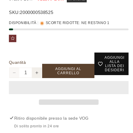
di
scontato
listino
SKU:
2000000538525
DISPONIBILITÀ :
SCORTE RIDOTTE: NE RESTANO 1
AGGIUNGI
ALLA
Quantità
LISTA DEI
AGGIUNGI AL
DESIDERI
CARRELLO
Diminuisci
Aumenta
quantità
quantità
per
per
04-
04-
A352
A352
-
-
Pantalone
Pantalone
Ritiro disponibile presso la sede
VOG
-
-
EXTYN
EXTYN
Di solito pronto in 24 ore