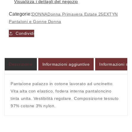
Visualizza i dettagli del negozio
Categorie:
DONNA
Donna Primavera Estate 25
EXTYN
Pantaloni e Gonne Donna
Condividi
Accesso richiesto
Accedi al tuo account per aggiungere prodotti alla
tua lista dei desideri e visualizzare gli articoli
salvati in precedenza.
Descrizione
Informazioni aggiuntive
Informazioni sul
Login
Pantalone palazzo in cotone lavorato ad uncinetto.
Vita alta con elastico, fodera interna pantaloncino
tinta unita. Vestibilità regolare. Composizione tessuto
97% cotone 3% nylon.