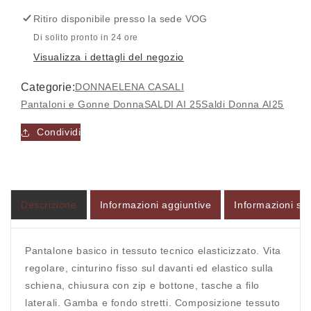
-
-
Ritiro disponibile presso la sede
VOG
ELENA
ELENA
CASALI
CASALI
Di solito pronto in 24 ore
Visualizza i dettagli del negozio
Categorie:
DONNA
ELENA CASALI
Pantaloni e Gonne Donna
SALDI AI 25
Saldi Donna AI25
Accesso richiesto
Condividi
Accedi al tuo account per aggiungere prodotti alla
tua lista dei desideri e visualizzare gli articoli
salvati in precedenza.
Descrizione
Informazioni aggiuntive
Informazioni sul
Login
Pantalone basico in tessuto tecnico elasticizzato. Vita
regolare, cinturino fisso sul davanti ed elastico sulla
schiena, chiusura con zip e bottone, tasche a filo
laterali. Gamba e fondo stretti. Composizione tessuto