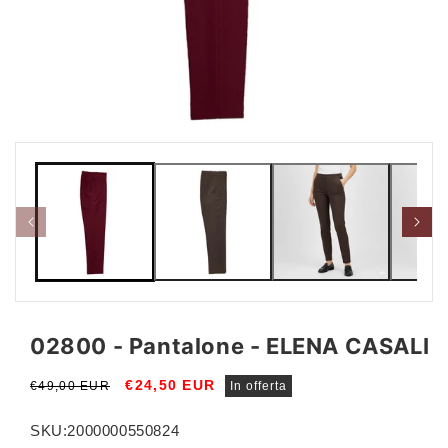
Apri
Apri
contenuti
conte
multimediali
multi
1
2
in
in
finestra
fines
modale
moda
02800 - Pantalone - ELENA CASALI
Prezzo
Prezzo
€24,50 EUR
€49,00 EUR
In offerta
di
scontato
listino
SKU:
2000000550824