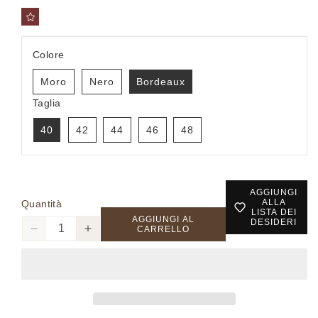
Colore
Moro
Nero
Bordeaux
Taglia
40
42
44
46
48
AGGIUNGI
ALLA
Quantità
LISTA DEI
AGGIUNGI AL
DESIDERI
CARRELLO
Diminuisci
Aumenta
quantità
quantità
per
per
02800
02800
-
-
Pantalone
Pantalone