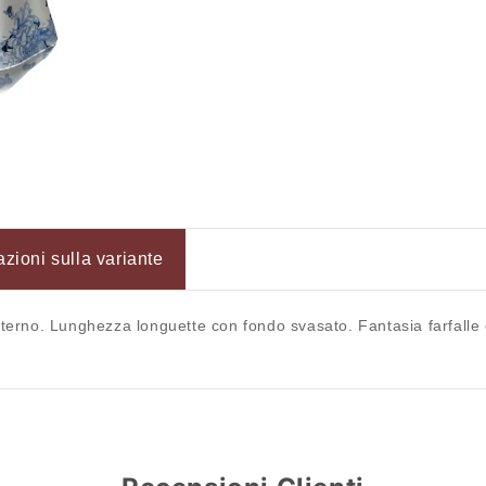
-
-
EXTYN
EXTYN
azioni sulla variante
terno. Lunghezza longuette con fondo svasato. Fantasia farfalle e fi
Accesso richiesto
Accedi al tuo account per aggiungere prodotti alla tua lista
dei desideri e visualizzare gli articoli salvati in
precedenza.