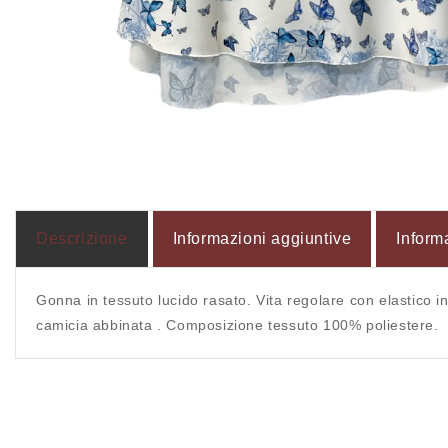
Apri
contenuti
multimediali
1
in
finestra
modale
Descrizione
Informazioni aggiuntive
Inform
Gonna in tessuto lucido rasato. Vita regolare con elastico in
camicia abbinata . Composizione tessuto 100% poliestere.