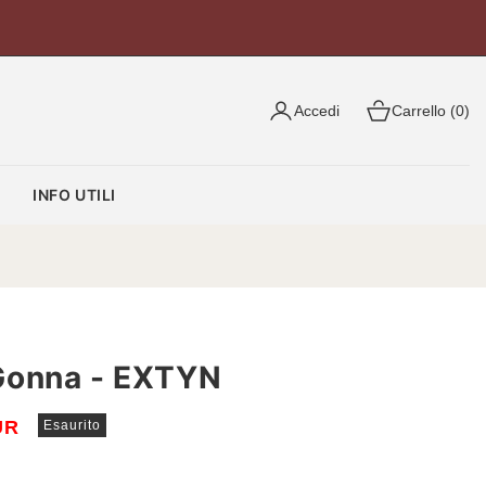
Accedi
Carrello (0)
O
INFO UTILI
Gonna - EXTYN
UR
Esaurito