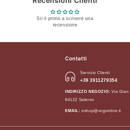
Recensioni Clienti
Login
Sii il primo a scrivere una
recensione
Contatti
Servizio Clienti
+39 3911279354
INDIRIZZO NEGOZIO:
Via Gian
84122 Salerno
EMAIL:
eshop@vogonline.it