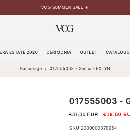
VOG SUMMER SALE ☀️
ERA ESTATE 2026
CERIMONIA
OUTLET
CATALOG
Homepage
/
017555003 - Gonna - EXTYN
017555003 - 
Prezzo
Prezzo
€18,50 E
€37,00 EUR
di
scontato
SKU:
2000000378954