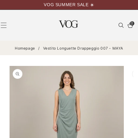
VAI
VOG SUMMER SALE ☀️
DIRETTAMENTE
AI CONTENUTI
0
0
articoli
Homepage
/
Vestito Longuette Drappeggio 007 - MAYA
PASSA ALLE
INFORMAZIONI
SUL
PRODOTTO