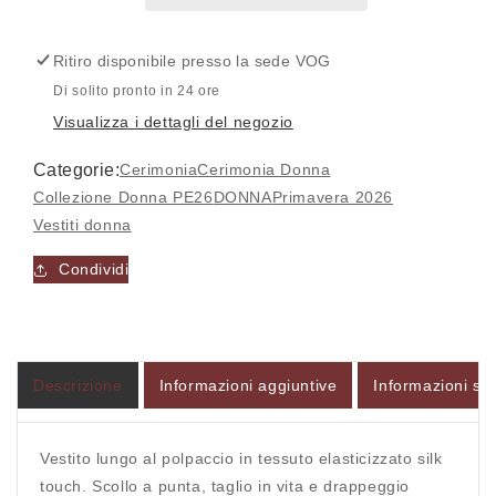
drappeggio
drappeggio
007
007
Ritiro disponibile presso la sede
VOG
-
-
MAYA
MAYA
Di solito pronto in 24 ore
Visualizza i dettagli del negozio
Categorie:
Cerimonia
Cerimonia Donna
Collezione Donna PE26
DONNA
Primavera 2026
Accesso richiesto
Vestiti donna
Accedi al tuo account per aggiungere prodotti alla
Condividi
tua lista dei desideri e visualizzare gli articoli
salvati in precedenza.
Login
Descrizione
Informazioni aggiuntive
Informazioni sul
Vestito lungo al polpaccio in tessuto elasticizzato silk
touch. Scollo a punta, taglio in vita e drappeggio