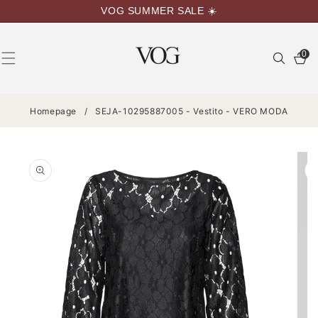
VAI
VOG SUMMER SALE ☀️
DIRETTAMENTE
AI CONTENUTI
0
0
articoli
Homepage
/
SEJA-10295887005 - Vestito - VERO MODA
PASSA ALLE
INFORMAZIONI
SUL
PRODOTTO