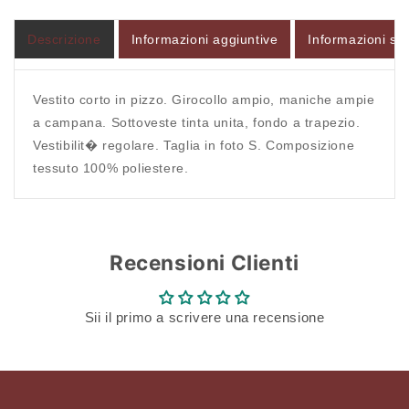
VERO
VERO
MODA
MODA
Descrizione
Informazioni aggiuntive
Informazioni sul
Accesso richiesto
Accedi al tuo account per aggiungere prodotti alla
Vestito corto in pizzo. Girocollo ampio, maniche ampie
tua lista dei desideri e visualizzare gli articoli
a campana. Sottoveste tinta unita, fondo a trapezio.
salvati in precedenza.
Vestibilit� regolare. Taglia in foto S. Composizione
tessuto 100% poliestere.
Login
Recensioni Clienti
Sii il primo a scrivere una recensione