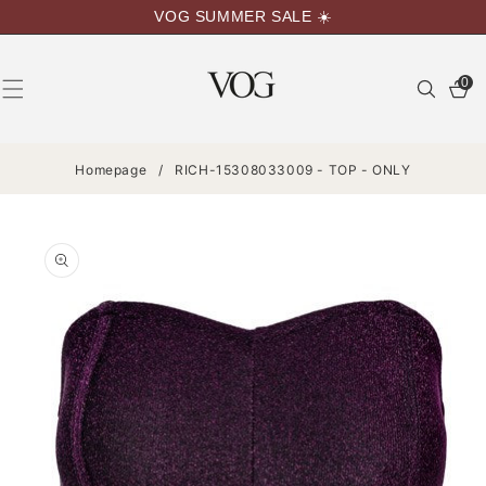
VAI
VOG SUMMER SALE ☀️
DIRETTAMENTE
AI CONTENUTI
0
0
articoli
Homepage
/
RICH-15308033009 - TOP - ONLY
PASSA ALLE
INFORMAZIONI
SUL
PRODOTTO