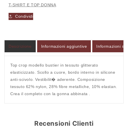
T-SHIRT E TOP DONNA
Condividi
Accesso richiesto
Accedi al tuo account per aggiungere prodotti alla
tua lista dei desideri e visualizzare gli articoli
Descrizione
Informazioni aggiuntive
Informazioni sul
salvati in precedenza.
Login
Top crop modello bustier in tessuto glitterato
elasticizzato. Scollo a cuore, bordo interno in silicone
anti-scivolo. Vestibilit� aderente. Composizione
tessuto 62% nylon, 28% fibre metalliche, 10% elastan.
Crea il completo con la gonna abbinata .
Recensioni Clienti