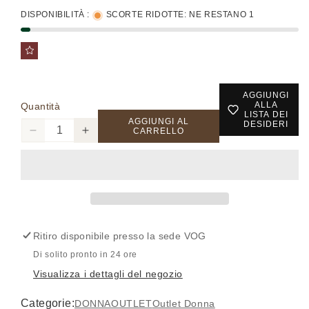
DISPONIBILITÀ :
SCORTE RIDOTTE: NE RESTANO 1
AGGIUNGI
ALLA
Quantità
LISTA DEI
AGGIUNGI AL
DESIDERI
CARRELLO
Diminuisci
Aumenta
quantità
quantità
per
per
RICH-
RICH-
15308033009
15308033009
-
-
TOP
TOP
Ritiro disponibile presso la sede
VOG
-
-
ONLY
ONLY
Di solito pronto in 24 ore
Visualizza i dettagli del negozio
Categorie:
DONNA
OUTLET
Outlet Donna