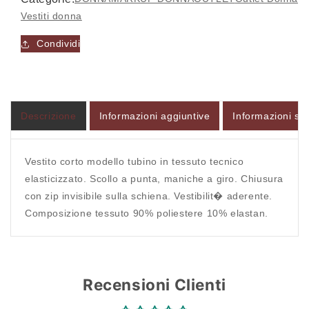
MW561213V01
MW561213V01
Vestiti donna
-
-
Vestito
Vestito
Condividi
-
-
Accesso richiesto
MARKUP
MARKUP
WOMAN
WOMAN
Accedi al tuo account per aggiungere prodotti alla
tua lista dei desideri e visualizzare gli articoli
Descrizione
Informazioni aggiuntive
Informazioni sul
salvati in precedenza.
Login
Vestito corto modello tubino in tessuto tecnico
elasticizzato. Scollo a punta, maniche a giro. Chiusura
con zip invisibile sulla schiena. Vestibilit� aderente.
Composizione tessuto 90% poliestere 10% elastan.
Recensioni Clienti