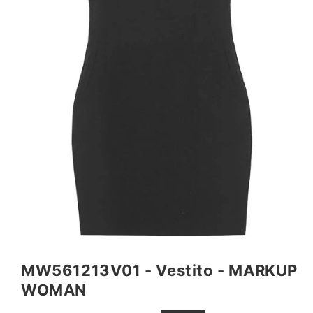
Apri
contenuti
multimediali
MW561213V01 - Vestito - MARKUP
1
in
WOMAN
finestra
modale