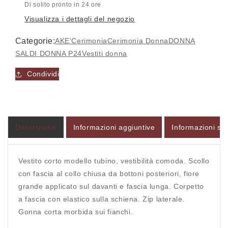
Di solito pronto in 24 ore
Visualizza i dettagli del negozio
Categorie:
AKE'
Cerimonia
Cerimonia Donna
DONNA
SALDI DONNA P24
Vestiti donna
Condividi
Accesso richiesto
Accedi al tuo account per aggiungere prodotti alla
tua lista dei desideri e visualizzare gli articoli
salvati in precedenza.
Descrizione
Informazioni aggiuntive
Informazioni sul
Login
Vestito corto modello tubino, vestibilità comoda. Scollo
con fascia al collo chiusa da bottoni posteriori, fiore
grande applicato sul davanti e fascia lunga. Corpetto
a fascia con elastico sulla schiena. Zip laterale.
Gonna corta morbida sui fianchi.