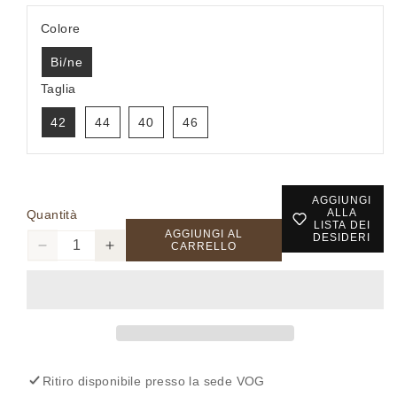
Colore
Bi/ne
Taglia
42
44
40
46
AGGIUNGI
ALLA
Quantità
LISTA DEI
AGGIUNGI AL
DESIDERI
CARRELLO
Diminuisci
Aumenta
quantità
quantità
per
per
BDAK608012
BDAK608012
-
-
Vestito
Vestito
-
-
Ritiro disponibile presso la sede
VOG
AKE&#39;
AKE&#39;