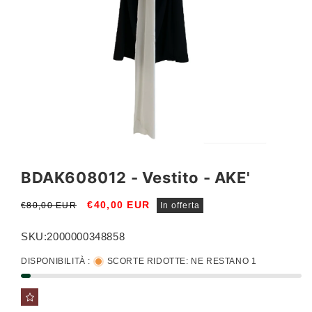
Apri
Apri
contenuti
conte
multimediali
multi
BDAK608012 - Vestito - AKE'
1
2
in
in
finestra
fines
Prezzo
Prezzo
€40,00 EUR
€80,00 EUR
In offerta
modale
moda
di
scontato
listino
SKU:
2000000348858
DISPONIBILITÀ :
SCORTE RIDOTTE: NE RESTANO 1